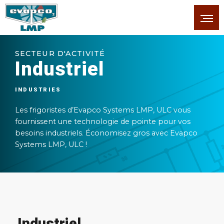
SECTEUR D'ACTIVITÉ
Industriel
INDUSTRIES
Les frigoristes d’Evapco Systems LMP, ULC vous
fournissent une technologie de pointe pour vos
besoins industriels.
Économisez gros avec Evapco
Systems LMP, ULC !
Industriel